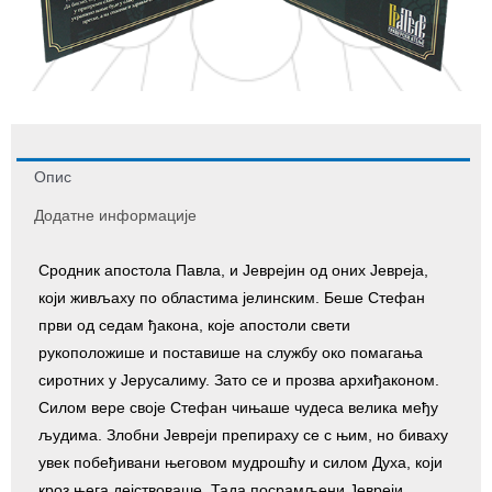
Опис
Додатне информације
Сродник апостола Павла, и Јеврејин од оних Јевреја,
који живљаху по областима јелинским. Беше Стефан
први од седам ђакона, које апостоли свети
рукоположише и поставише на службу око помагања
сиротних у Јерусалиму. Зато се и прозва архиђаконом.
Силом вере своје Стефан чињаше чудеса велика међу
људима. Злобни Јевреји препираху се с њим, но биваху
увек побеђивани његовом мудрошћу и силом Духа, који
кроз њега дејствоваше. Тада посрамљени Јевреји,