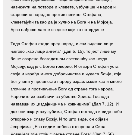
навикнути на потворе и клевете, узбунише и народ и
старешине народне против невиног Стефана,
клеветајући га као да је хулио на Бога и на Мојсеја.
Брзо нађоше лажне сведоке који то потврдише.
Тада Стефан стаде пред народ, и сви видеше лице
његово „као лице ангела“ (Дап 6, 15), то јест лице му
беше озарено благодатном светлошћу као негда
Мојсеју, кад је с Богом говорио. И отвори Стефан уста
своја и изређа многа доброчинства и чудеса Божја, која
Бог учини у прошлости народу израиљском као и многе
злочине и противљење Богу од стране тога народа.
Нарочито их изобличи за убиство Христа Господа
назвавши их „издајницима и крвницима“ (Дап 7, 12). И
док они шкргутаху зубима, Стефан погледа и виде небо
отворено и славу Божју. И то што виде, он објави
Јеврејима: „Ево видим небеса отворена и Сина
Човечјега гдје стоји с десне стране Бога“ (Дап 7, 56).