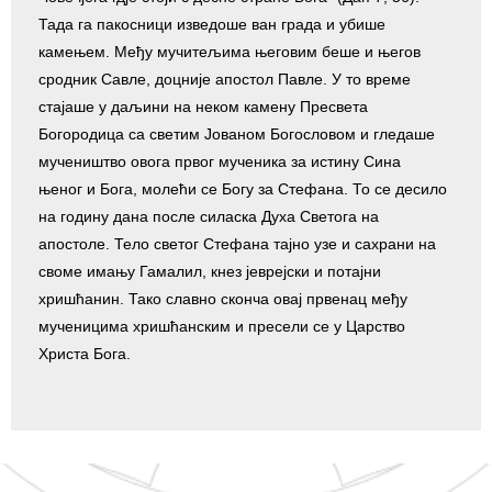
Тада га пакосници изведоше ван града и убише
камењем. Међу мучитељима његовим беше и његов
сродник Савле, доцније апостол Павле. У то време
стајаше у даљини на неком камену Пресвета
Богородица са светим Јованом Богословом и гледаше
мучеништво овога првог мученика за истину Сина
њеног и Бога, молећи се Богу за Стефана. То се десило
на годину дана после силаска Духа Светога на
апостоле. Тело светог Стефана тајно узе и сахрани на
своме имању Гамалил, кнез јеврејски и потајни
хришћанин. Тако славно сконча овај првенац међу
мученицима хришћанским и пресели се у Царство
Христа Бога.