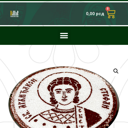
0
0,00
рсд