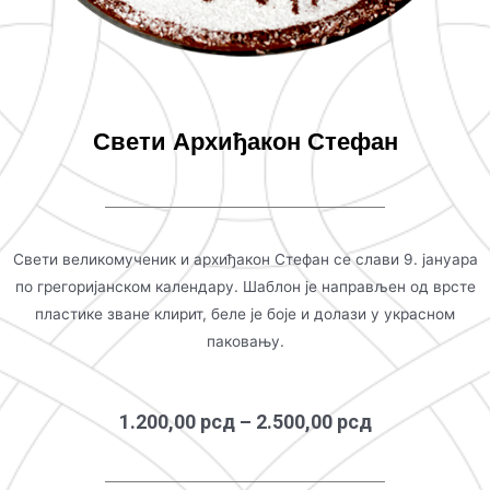
Свети Архиђакон Стефан
Свети великомученик и архиђакон Стефан се слави 9. јануара
по грегоријанском календару. Шаблон је направљен од врсте
пластике зване клирит, беле је боје и долази у украсном
паковању.
1.200,00
рсд
–
2.500,00
рсд