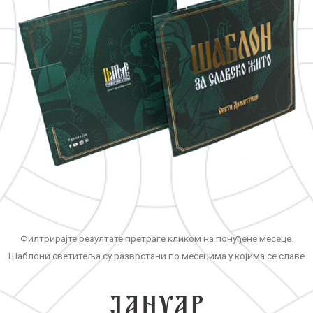
Филтрирајте резултате претраге кликом на понуђене месеце.
Шаблони светитеља су разврстани по месецима у којима се славе