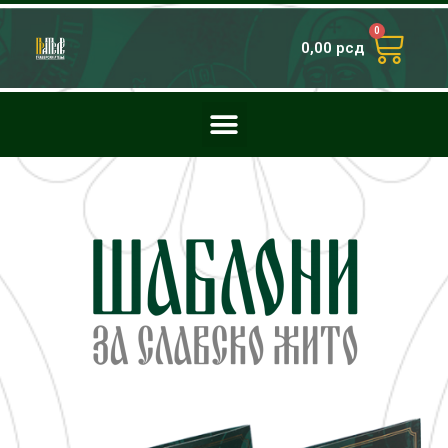
0
0,00
рсд