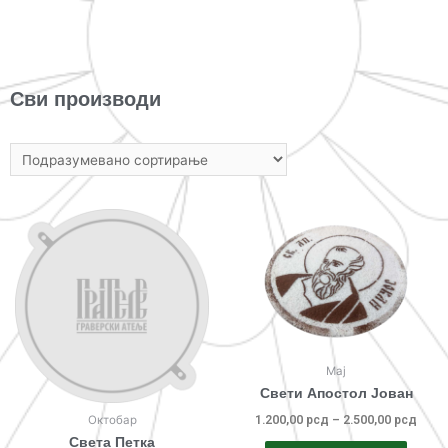
Сви производи
Мај
Свети Апостол Јован
Октобар
1.200,00
рсд
–
2.500,00
рсд
Света Петка