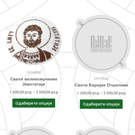
Октобар
Октобар
Свети великомученик
Јевстатије
Свети Киријак Отшелник
1.200,00
рсд
–
2.500,00
рсд
1.200,00
рсд
–
2.500,00
рсд
Одаберите опције
Одаберите опције