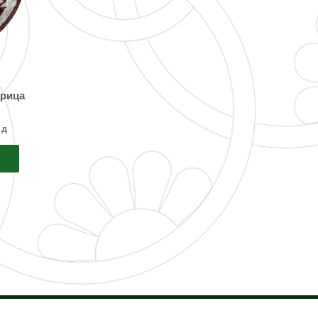
арица
сд