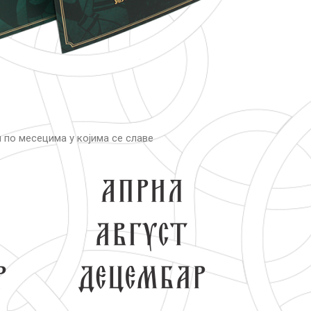
 по месецима у којима се славе