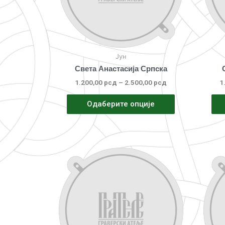
Јун
Света Анастасија Српска
1.200,00
рсд
–
2.500,00
рсд
1
Одаберите опције