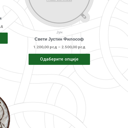
и
сд
Јун
Свети Јустин Философ
1.200,00
рсд
–
2.500,00
рсд
Одаберите опције