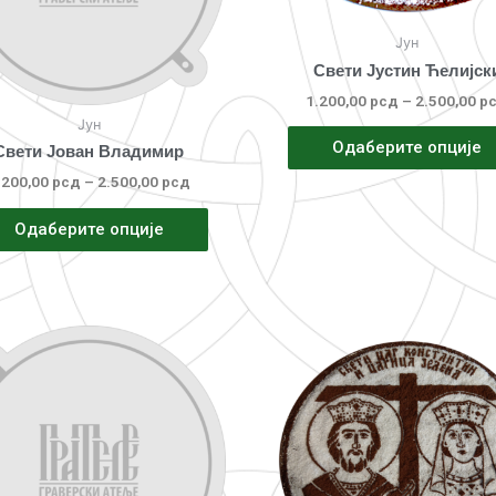
Јун
Свети Јустин Ћелијск
1.200,00
рсд
–
2.500,00
р
Јун
Одаберите опције
Свети Јован Владимир
.200,00
рсд
–
2.500,00
рсд
Одаберите опције