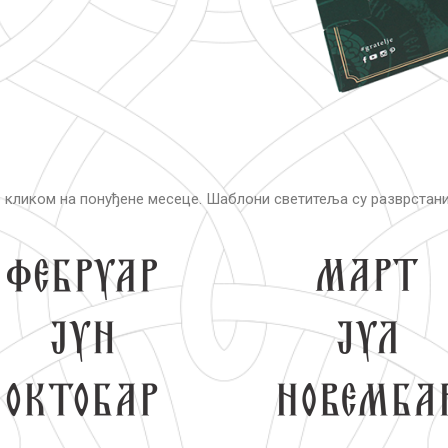
е кликом на понуђене месеце. Шаблони светитеља су разврстани